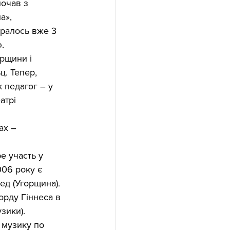
очав з 
а», 
иралось вже 3 
.
рщини і 
ц. Тепер, 
 педагог – у 
атрі 
ах – 
е участь у 
006 року є 
д (Угорщина). 
орду Гіннеса в 
зики).
 музику по 