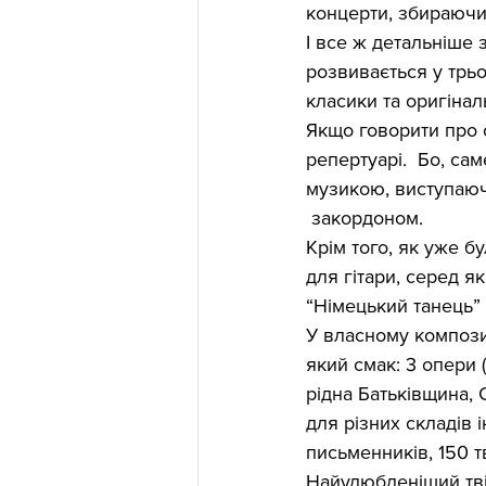
концерти, збираючи 
І все ж детальніше 
розвивається у трьо
класики та оригінал
Якщо говорити про 
репертуарі.  Бо, са
музикою, виступаюч
 закордоном.
Крім того, як уже б
для гітари, серед як
“Німецький танець”
У власному компози
який смак: 3 опери 
рідна Батьківщина, 
для різних складів 
письменників, 150 тв
Найулюбленіший твір