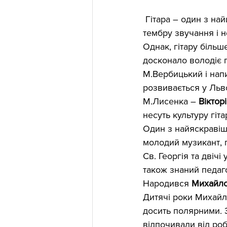
 Гітара – один з найцікавіших музичних інструментів, що завдяки своєму особливому 
тембру звучання і н
Однак, гітару більш
досконало володіє гр
М.Вербицький і напи
розвивається у Льво
М.Лисенка – 
Віктор
несуть культуру гіта
Один з найяскравіши
молодий музикант, 
Св. Георгія та двічі
також знаний педаго
Народився 
Михайло
Дитячі роки Михайл
досить полярними. З
відпочивали від роб