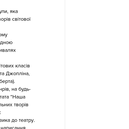
ли, яка 
рів світової 
ому 
одною 
ивалях 
тових класів 
ота Джопліна, 
ерта).
рів, на будь-
нтата “Наша 
льних творів 
 
зика до театру.
 написання 