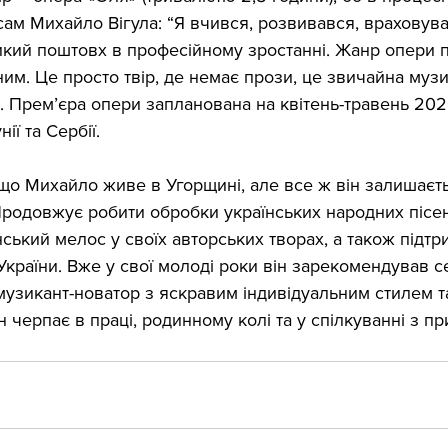
сам Михайло Вігула: “Я вчився, розвивався, враховува
икий поштовх в професійному зростанні. Жанр опери 
им. Це просто твір, де немає прози, це звичайна муз
”. Прем’єра опери запланована на квітень-травень 202
ії та Сербії.
що Михайло живе в Угорщині, але все ж він залишаєт
Продовжує робити обробки українських народних пісен
ський мелос у своїх авторських творах, а також підтр
країни. Вже у свої молоді роки він зарекомендував с
 музикант-новатор з яскравим індивідуальним стилем 
н черпає в праці, родинному колі та у спілкуванні з п