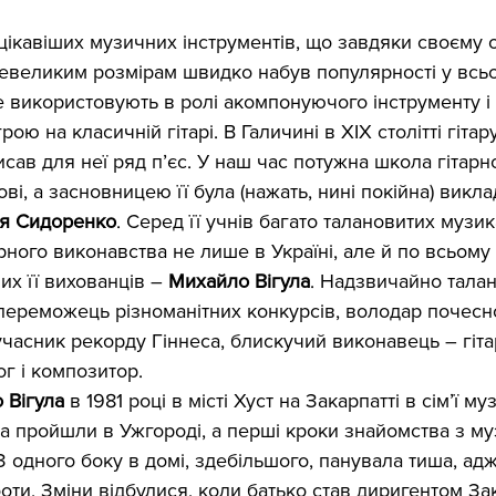
евеликим розмірам швидко набув популярності у всьом
е використовують в ролі акомпoнуючого інструменту і 
ою на класичній гітарі. В Галичині в ХІХ столітті гітар
сав для неї ряд п’єс. У наш час потужна школа гітарно
ві, а засновницею її була (нажать, нині покійна) викл
ія Сидоренко
. Серед її учнів багато талановитих музика
рного виконавства не лише в Україні, але й по всьому с
х її вихованців – 
Михайло Вігула
. Надзвичайно тала
переможець різноманітних конкурсів, володар почесн
 учасник рекорду Гіннеса, блискучий виконавець – гітар
г і композитор.
 Вігула
 в 1981 році в місті Хуст на Закарпатті в сім’ї му
а пройшли в Ужгороді, а перші кроки знайомства з м
 одного боку в домі, здебільшого, панувала тиша, адж
оти. Зміни відбулися, коли батько став диригентом За