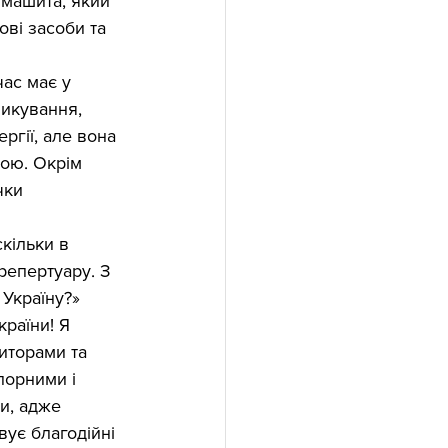
Ямашита, який 
ві засоби та 
ас має у 
зикування, 
ргії, але вона 
вою. Окрім 
чки 
скільки в 
репертуару. З 
Україну?» 
раїни! Я 
иторами та 
лорними і 
и, адже 
вує благодійні 