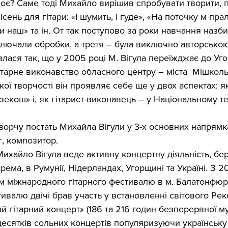
воє? Саме тоді Михайло вирішив спробувати творити, п
ень для гітари: «І шумить, і гуде», «На поточку м прал
ти наш» та ін. От так поступово за роки навчання назб
включали обробки, а третя – була виключно авторською
ася так, що у 2005 році М. Вігула переїжджає до Уго
ітарне виконавство обласного центру – міста  Мішколь
ої творчості він проявляє себе ще у двох аспектах: як
екош» і, як гітарист-виконавець – у Національному те
ворчу постать Михайла Вігули у 3-х основних напрямк
г, композитор.
 Михайло Вігула веде активну концертну діяльність, бер
рема, в Румунії, Нідерландах, Угорщині та Україні. З 2
м міжнародного гітарного фестивалю в м. Балатонфюре
ивалю двічі брав участь у встановленні світового Рек
й гітарний концерт» (186 та 216 годин безперервної му
десятків сольних концертів популяризуючи українську