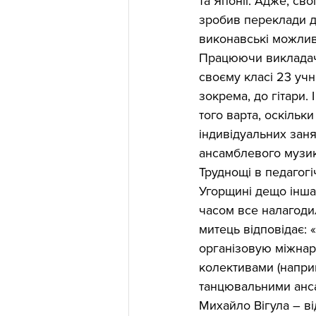
та Японії. Адже, св
зробив переклади дл
виконавські можливо
Працюючи викладаче
своєму класі 23 учн
зокрема, до гітари. 
того варта, оскільк
індивідуальних зан
ансамблевого музи
Труднощі в педагогіч
Угорщині дещо інша 
часом все налагодил
митець відповідає: 
організовую міжнаро
колективами (напри
танцювальними ансам
Михайло Вігула – ві