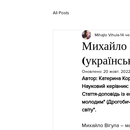
All Posts
Mihajlo Vihula
14 че
Михайло В
(українсь
Оновлено:
20 жовт. 2022
Автор: Катерина Кор
Науковий керівник:
Стаття-доповідь із 
молодим" (Дрогобич
світу".
Михайло Вігула – ма