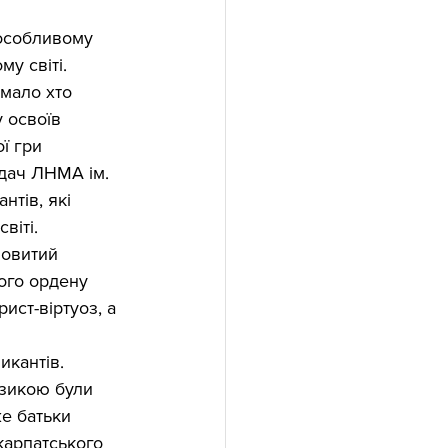
у світі. 
мало хто 
у освоїв 
ї гри 
адач ЛНМА ім. 
нтів, які 
віті.
новитий 
ого ордену 
ист-віртуоз, а 
зикантів. 
узикою були 
е батьки 
карпатського 