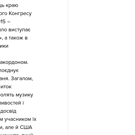
ць краю 
вого Конгресу 
15 – 
йло виступає 
, а також в 
ики 
закордоном. 
поєднує 
ня. Загалом, 
иток 
болять музику 
ивостей і 
досвід 
м учасником їх 
и, але й США 