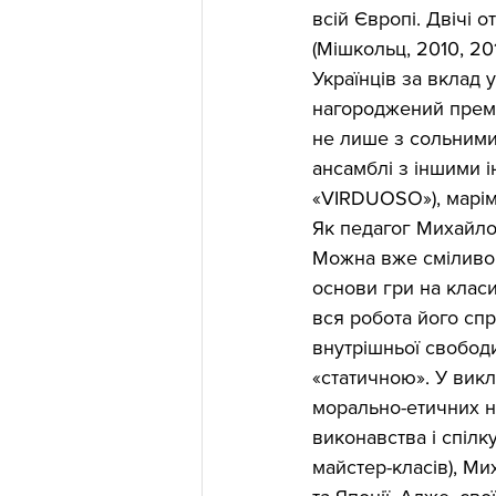
всій Європі. Двічі 
(Мішкольц, 2010, 20
Українців за вклад 
нагороджений прем
не лише з сольними 
ансамблі з іншими 
«VIRDUOSO»), марімб
Як педагог Михайло 
Можна вже сміливо 
основи гри на клас
вся робота його сп
внутрішньої свободи
«статичною». У викл
морально-етичних н
виконавства і спілк
майстер-класів), М