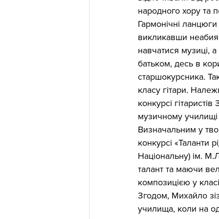
народного хору та п
Гармонічні ланцюги 
викликавши неабияк
навчатися музицi, а
батьком, десь в кор
старшокурсника. Так
класу гітари. Належ
конкурсі гітаристів
музичному училищі і
Визначальним у твор
конкурсі «Таланти р
Національну) ім. М.
талант та маючи ве
композицією у клас
Згодом, Михайло зіз
училища, коли на од