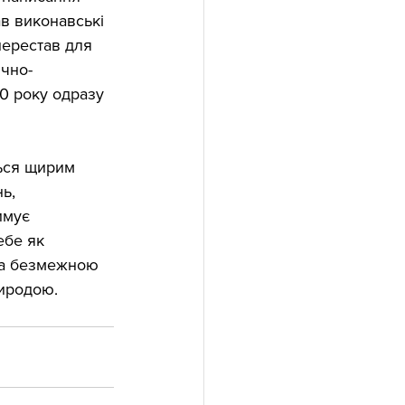
в виконавські 
перестав для 
ично-
0 року одразу 
ься щирим 
ь, 
имує 
ебе як 
та безмежною 
риродою.