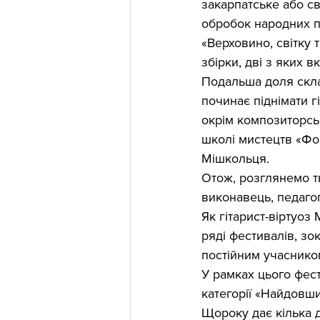
закарпатське або с
обробок народних піс
«Верховино, світку 
збірки, дві з яких 
Подальша доля склал
починає піднімати г
окрім композиторськ
школі мистецтв «Фоз
Мішкольця.
Отож, розглянемо т
виконавець, педаго
Як гітарист-віртуоз
ряді фестивалів, зок
постійним учаснико
У рамках цього фест
категорії «Найдовши
Щороку дає кілька 