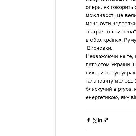
опери, як говорить 
можливості, це вел
мене бути недосяжн
театральна вистава
в обох країнах: Румун
 Висновки.
Незважаючи на те, 
патріотом України. 
використовує україн
талановиту молодь У
блискучий віртуоз,
енергетикою, яку ві