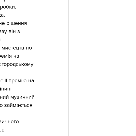
робки. 
а, 
не рішення 
зу він з 
і 
 мистецтв по 
емія на 
Ужгородському 
є ІІ премію на 
(нині 
ьний музичний 
о займається 
зичного 
сь 