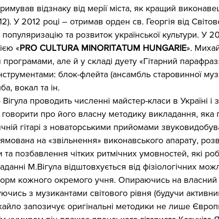
отримував відзнаку від мерії міста, як кращий виконаве
12). У 2012 році – отримав орден св. Георгія від Світо
у популяризацію та розвиток української культури. У 20
ією «
PRO CULTURA MINORITATUM HUNGARIE
». Миха
програмами, але й у складі дуету «Гітарний парафраз»
інструментами: блок-флейта (ансамбль старовинної муз
а, вокал та ін.
Вігула проводить численні майстер-класи в Україні і 
говорити про його власну методику викладання, яка 
ичній гітарі з новаторськими прийомами звуковидобува
рямована на «звільнення» виконавського апарату, розв
 та позбавлення чітких ритмічних умовностей, які ро
аданні М.Вігула відштовхується від фізіологічних можл
орм кожного окремого учня. Опираючись на власний 
уючись з музикантами світового рівня (будучи активни
ихайло запозичує оригінальні методики не лише Європ