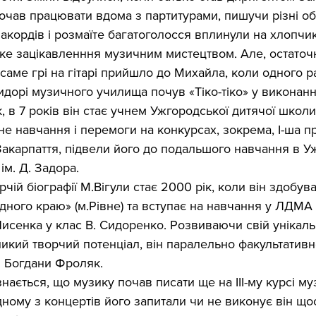
очав працювати вдома з партитурами, пишучи різні об
акордів і розмаїте багатоголосся вплинули на хлопчик
е зацікавленння музичним мистецтвом. Але, остаточ
 саме грі на гітарі прийшло до Михайла, коли одного ра
идорі музичного училища почув «Тіко-тіко» у виконанн
, в 7 років він стає учнем Ужгородської дитячої школи
не навчання і перемоги на конкурсах, зокрема, І-ша пр
 Закарпаття, підвели його до подальшого навчання в 
м. Д. Задора.
чій біографії М.Вігули стає 2000 рік, коли він здобува
ідного краю» (м.Рівне) та вступає на навчання у ЛДМА 
Лисенка у клас В. Сидоренко. Розвиваючи свій унікал
ликий творчий потенціал, він паралельно факультативн
і Богдани Фроляк.
нається, що музику почав писати ще на ІІІ-му курсі му
ному з концертів його запитали чи не виконує він що