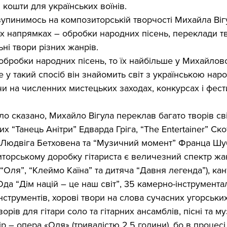
кошти для українських воїнів.
зупинимось на композиторській творчості Михайла Вігу
х напрямках – обробки народних пісень, переклади тво
ьні твори різних жанрів.
обробки народних пісень, то їх найбільше у Михайлов
ме у такий спосіб він знайомить світ з українською нар
и на численних мистецьких заходах, конкурсах і фест
уло сказано, Михайло Вігула переклав багато творів сві
их “Танець Анітри” Едварда Гріга, “The Entertainer” Ск
 Людвіга Бетховена та “Музичний момент” Франца Шуб
торському доробку гітариста є величезний спектр жан
(“Оля”, “Клеймо Каїна” та дитяча “Давня легенда”), ка
Ода “Дім націй – це наш світ”, 35 камерно-інструмента
інструментів, хорові твори на слова сучасних угорських
орів для гітари соло та гітарних ансамблів, пісні та му
 – опера «Оля» (тривалістю 2,5 години), бо в процесі