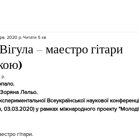
рв. 2020 р.
Читати 5 хв
ігула – маестро гітари
кою)
 р.
пало. 
 Зоряна Лельо. 
експериментальної Всеукраїнської наукової конференці
, 03.03.2020) у рамках міжнародного проекту "Молод
естро гітари.