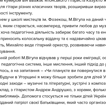
оїм кумиром він вважає японського гітариста Казухіто 
я гітари різних класичних творів, розширивши виразо
сті інструменту.
м у школі мистецтв ім. Фозекош, М.Вігула на даний ч
і, яким старається, насамперед, привити любов до му
І хоча педагогічна діяльність забирає багато часу та ене
и приносить колосальну віддачу та є надзвичайно ціка
ять, Михайло веде гітарний оркестр, розвиваючи нави
кування.
ній роботі М.Вігула відчував у перші роки еміграції, о
педагогічна система, інше мислення, інший підхід до 
ось, а на запитання – «Чи плануєте ви повернутися в 
«Будучи в Угорщині я можу більше зробити для дітей Ук
дні заходи – музичні та літературні, зустрічі з композ
клад, з гітаристом Андрєм Андрушко, з хорами, фольк
блями)». Допомога стосується не тільки дітей Україн
дданий патріот своєї Батьківщини, який часто організо